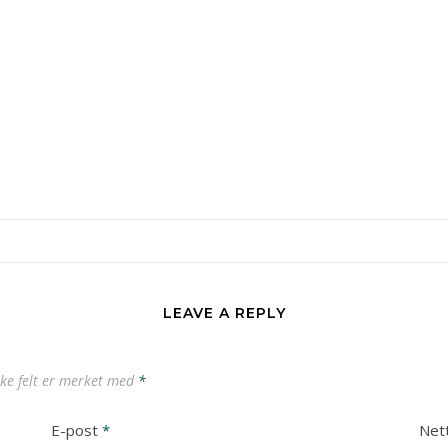
LEAVE A REPLY
ske felt er merket med
*
E-post
*
Net