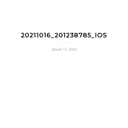
20211016_201238785_IOS
januar 13, 2022