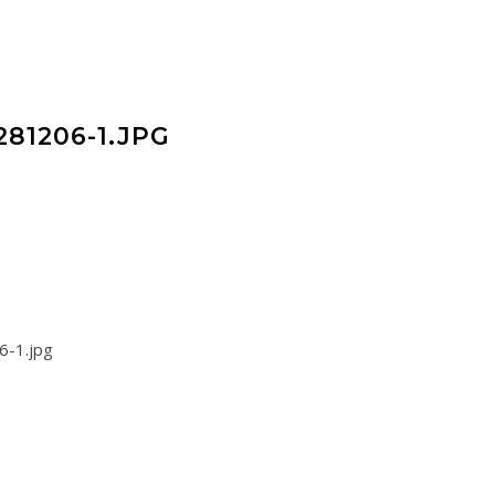
81206-1.JPG
6-1.jpg