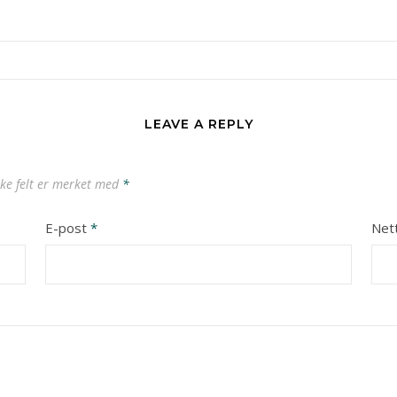
LEAVE A REPLY
ske felt er merket med
*
E-post
*
Net