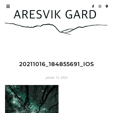
20211016_184855691_IOS
januar 13, 2022