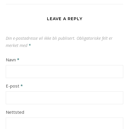
LEAVE A REPLY
Din e-postadresse vil ikke bli publisert.
Obligatoriske felt er
merket med
*
Navn
*
E-post
*
Nettsted