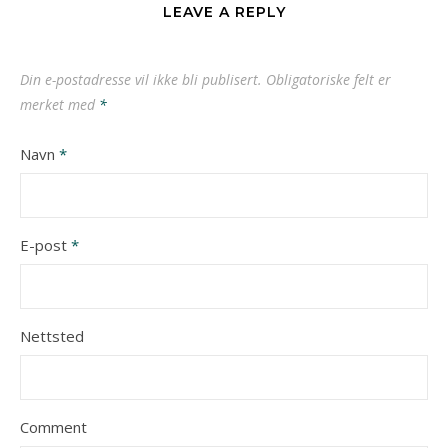
LEAVE A REPLY
Din e-postadresse vil ikke bli publisert.
Obligatoriske felt er
merket med
*
Navn
*
E-post
*
Nettsted
Comment