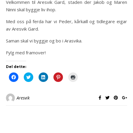
Velkommen til Aresvik Gard, staden der Jakob og Maren
Ninni skal byggje liv ihop.
Med oss på ferda har vi Peder, kårkaill og tidlegare eigar
av Aresvik Gard.
Saman skal vi byggje og bo i Arasvika.
Fylg med framover!
Del dette:
Klikk
Klikk
Klikk
Klikk
Klikk
for
for
for
for
for
å
å
å
å
å
dele
dele
dele
dele
skrive
på
på
på
på
ut(åpnes
Facebook(åpnes
Twitter(åpnes
LinkedIn(åpnes
Pinterest(åpnes
i
Aresvik
i
i
i
i
en
en
en
en
en
ny
ny
ny
ny
ny
fane)
fane)
fane)
fane)
fane)