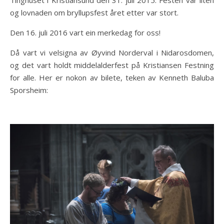
Tinghuset i Kristiansund den 31. juli 2015. Festen var liten
og lovnaden om bryllupsfest året etter var stort.
Den 16. juli 2016 vart ein merkedag for oss!
Då vart vi velsigna av Øyvind Norderval i Nidarosdomen,
og det vart holdt middelalderfest på Kristiansen Festning
for alle. Her er nokon av bilete, teken av Kenneth Baluba
Sporsheim: