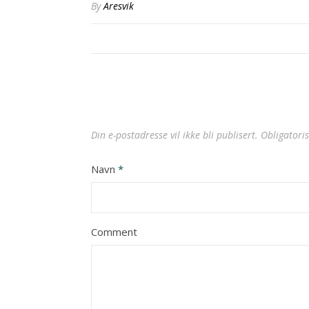
Facebook(åpnes
Twitter(åpnes
LinkedIn(åpnes
Pinterest(åpnes
i
By
Aresvik
i
i
i
i
en
en
en
en
en
ny
ny
ny
ny
ny
fane)
fane)
fane)
fane)
fane)
Din e-postadresse vil ikke bli publisert.
Obligatori
Navn
*
Comment