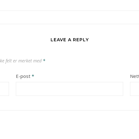
LEAVE A REPLY
ske felt er merket med
*
E-post
*
Net