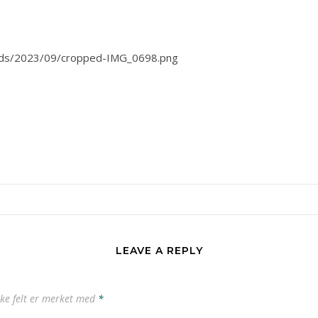
oads/2023/09/cropped-IMG_0698.png
LEAVE A REPLY
ske felt er merket med
*